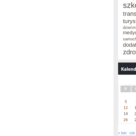
szk
tran
tury
dziećm
medy
samoc
doda
zdro
P
5
12
19
26
« kwi
cze