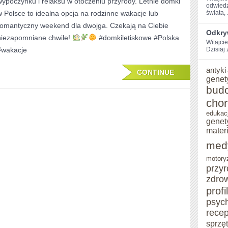
wypoczynku i relaksu w otoczeniu przyrody. Letnie domki
DOMKÓW
odwiedz
w Polsce to idealna opcja na rodzinne wakacje lub
świata, .
LETNISKOWYCH
romantyczny weekend dla dwojga. Czekają na Ciebie
Odkry
W
niezapomniane chwile!
#domkiletiskowe #Polska
Witajci
#wakacje
POLSCE
Dzisiaj
antyki
CONTINUE
genet
bud
cho
edukac
genet
mater
med
motory
przy
zdro
profi
psyc
recep
sprzę