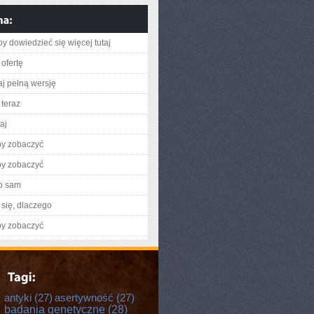
aby dowiedzieć się więcej tutaj
ofertę
aj pełną wersję
teraz
taj
by zobaczyć
by zobaczyć
o sam
się, dlaczego
by zobaczyć
antyki
(27)
asertywność
(27)
badania genetyczne
(28)