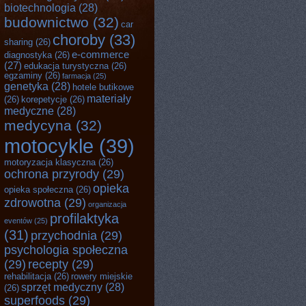
biotechnologia
(28)
budownictwo
(32)
car
choroby
(33)
sharing
(26)
e-commerce
diagnostyka
(26)
(27)
edukacja turystyczna
(26)
egzaminy
(26)
farmacja
(25)
genetyka
(28)
hotele butikowe
materiały
(26)
korepetycje
(26)
medyczne
(28)
medycyna
(32)
motocykle
(39)
motoryzacja klasyczna
(26)
ochrona przyrody
(29)
opieka
opieka społeczna
(26)
zdrowotna
(29)
organizacja
profilaktyka
eventów
(25)
(31)
przychodnia
(29)
psychologia społeczna
(29)
recepty
(29)
rehabilitacja
(26)
rowery miejskie
sprzęt medyczny
(28)
(26)
superfoods
(29)