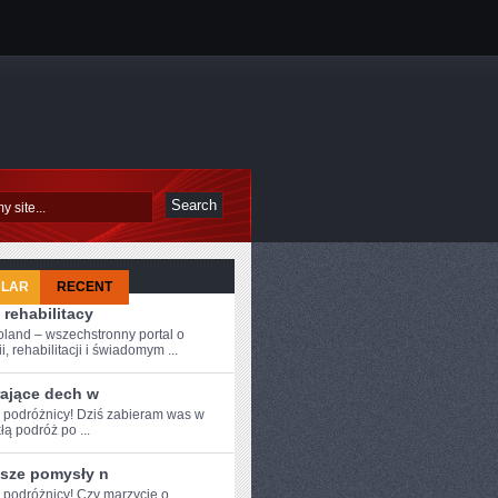
ULAR
RECENT
 rehabilitacy
oland – wszechstronny portal o
i, rehabilitacji i świadomym ...
rające dech w
e podróżnicy! Dziś zabieram was w
łą podróż po ...
psze pomysły n
‌ podróżnicy!​ Czy marzycie⁢ o