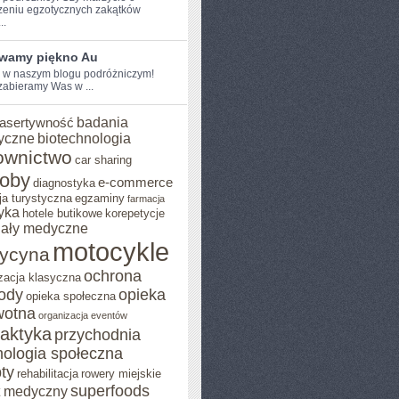
eniu egzotycznych zakątków
..
wamy piękno Au
e w ‌naszym blogu podróżniczym!
 zabieramy Was w ...
badania
asertywność
yczne
biotechnologia
ownictwo
car sharing
roby
e-commerce
diagnostyka
ja turystyczna
egzaminy
farmacja
yka
hotele butikowe
korepetycje
iały medyczne
motocykle
ycyna
ochrona
zacja klasyczna
rody
opieka
opieka społeczna
wotna
organizacja eventów
laktyka
przychodnia
hologia społeczna
ty
rehabilitacja
rowery miejskie
superfoods
t medyczny