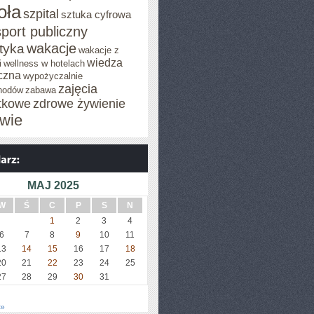
oła
szpital
sztuka cyfrowa
sport publiczny
wakacje
styka
wakacje z
wiedza
i
wellness w hotelach
czna
wypożyczalnie
zajęcia
hodów
zabawa
tkowe
zdrowe żywienie
wie
MAJ 2025
W
Ś
C
P
S
N
1
2
3
4
6
7
8
9
10
11
13
14
15
16
17
18
20
21
22
23
24
25
27
28
29
30
31
 »