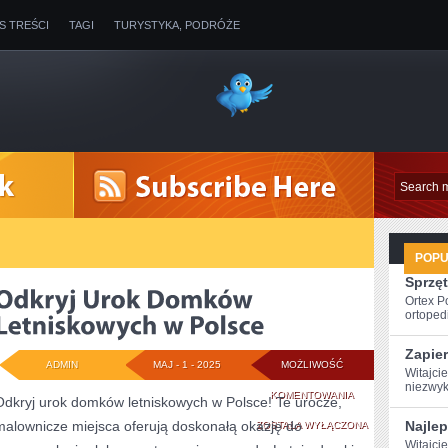
IS TREŚCI
TAGI
TURYSTYKA, PODRÓŻE
POP
Sprzęt
Ortex P
ortopedi
Zapie
ADMIN
MAJ - 1 - 2025
MOŻLIWOŚĆ
Witajci
niezwyk
ODKRYJ
KOMENTOWANIA
Odkryj urok domków letniskowych w Polsce! Te urocze,
malownicze miejsca oferują doskonałą okazję do
UROK
Najle
ZOSTAŁA WYŁĄCZONA
Witajcie