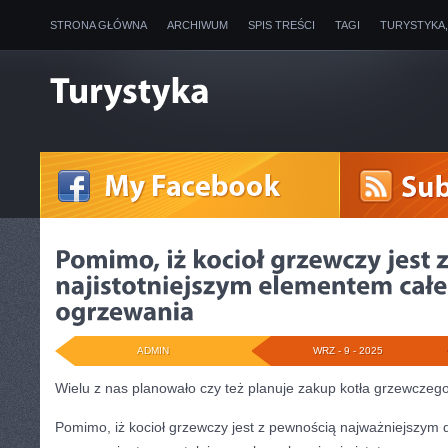
STRONA GŁÓWNA
ARCHIWUM
SPIS TREŚCI
TAGI
TURYSTYKA
ADMIN
WRZ - 9 - 2025
Wielu z nas planowało czy też planuje zakup kotła grzewczeg
Pomimo, iż kocioł grzewczy jest z pewnością najważniejszym 