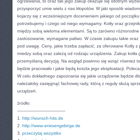
ogrzewania, to oraz tak jego zakup okazuje się istotnym wyzwa
przysporzyć umie wielu z nas kłopotów. W jaki sposób wiado
kojarzy się z wcześniejszym docenieniem jakiego od początk
potrzebujemy i czego od niego wymagamy. Kotły oraz grzejniki
między sobą wieloma elementami. Są to zarówno różnorodne 
zastosowanie, wymagane paliwo. W czasie zakupu takie oraz 
pod uwagę. Ceny, jakie trzeba zapłacić, za oferowane Kotły z 
miedzy sobą oraz zależą od rodzaju urządzenia. Zakup kotł
przemyślaną decyzją. Na wzgląd powinno się wziąć również to
będzie pracowało i jakie będą koszta jego eksploatacji. Poleca
W celu dokładnego zapoznania się jakie urządzenie będzie dla
należałoby zasięgnąć fachowej rady, którą z reguły służą spr
urządzeń.
źródło:
———————————
1.
http://wunsch-hits.de
2.
http://www-eriesengebirge.de
3.
przeczytaj wszystko